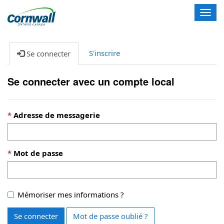
T
o
g
g
S'inscrire
Se connecter
l
e
n
Se connecter avec un compte local
a
v
i
Adresse de messagerie
g
a
t
i
Mot de passe
o
n
Mémoriser mes informations ?
Se connecter
Mot de passe oublié ?